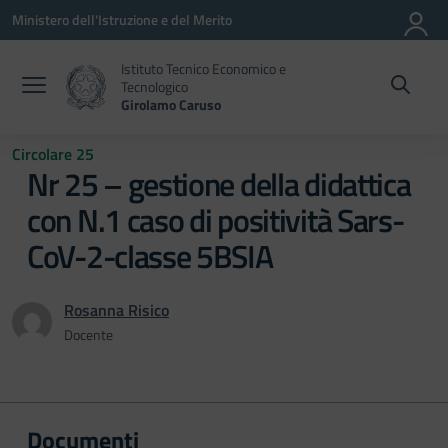
Vai ai contenuti
Vai al menu di navigazione
Vai al footer
Ministero dell'Istruzione e del Merito
Istituto Tecnico Economico e
Tecnologico
Girolamo Caruso
Circolare 25
Nr 25 – gestione della didattica
con N.1 caso di positività Sars-
CoV-2-classe 5BSIA
Rosanna Risico
Docente
Documenti