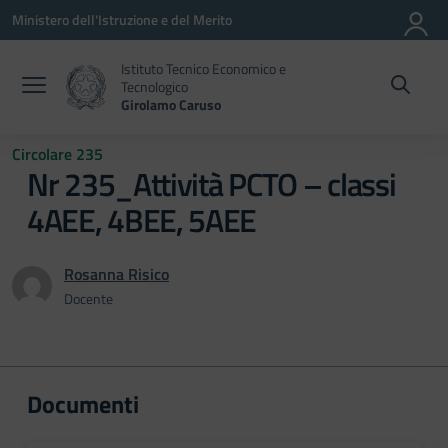
Vai ai contenuti
Vai al menu di navigazione
Vai al footer
Ministero dell'Istruzione e del Merito
Istituto Tecnico Economico e
Tecnologico
Girolamo Caruso
Circolare 235
Nr 235_Attività PCTO – classi
4AEE, 4BEE, 5AEE
Rosanna Risico
Docente
Documenti