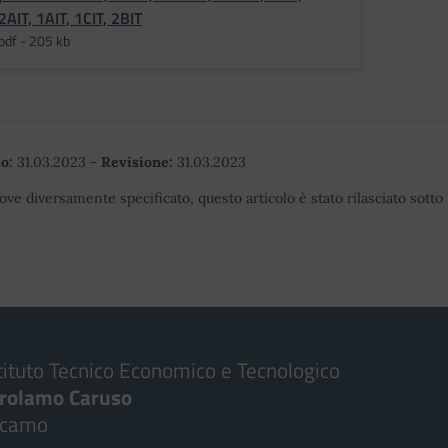
2AIT, 1AIT, 1CIT, 2BIT
pdf - 205 kb
o:
31.03.2023
-
Revisione:
31.03.2023
ove diversamente specificato, questo articolo è stato rilasciato sott
tituto Tecnico Economico e Tecnologico
irolamo Caruso
lcamo