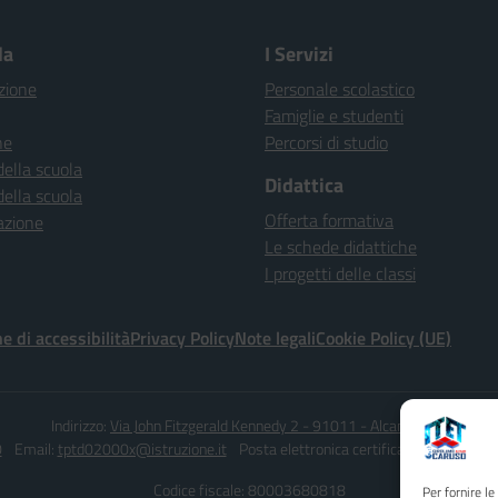
la
I Servizi
zione
Personale scolastico
Famiglie e studenti
ne
Percorsi di studio
della scuola
Didattica
della scuola
Offerta formativa
azione
Le schede didattiche
I progetti delle classi
e di accessibilità
Privacy Policy
Note legali
Cookie Policy (UE)
Indirizzo:
Via John Fitzgerald Kennedy 2 - 91011 - Alcamo (TP)
0
Email:
tptd02000x@istruzione.it
Posta elettronica certificata (PEC):
tptd0
Codice fiscale: 80003680818
Per fornire l