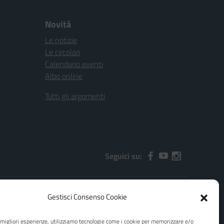
Novità
Le notizie
Le circolari
Calendario eventi
Albo online
Tutti gli argomenti
Seguici su:
Gestisci Consenso Cookie
2000x@pec.istruzione.it
e migliori esperienze, utilizziamo tecnologie come i cookie per memorizzare e/o