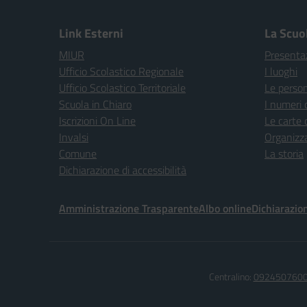
Link Esterni
La Scuo
MIUR
Presenta
Ufficio Scolastico Regionale
I luoghi
Ufficio Scolastico Territoriale
Le perso
Scuola in Chiaro
I numeri 
Iscrizioni On Line
Le carte 
Invalsi
Organizz
Comune
La storia
Dichiarazione di accessibilità
Amministrazione Trasparente
Albo online
Dichiarazion
Centralino:
092450760