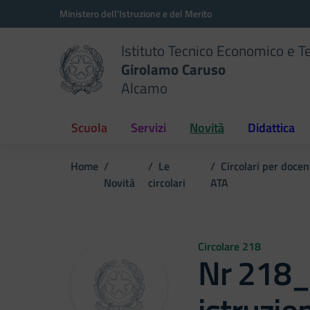
Vai ai contenuti
Vai al menu di navigazione
Vai al footer
Ministero dell'Istruzione e del Merito
Istituto Tecnico Economico e T
Girolamo Caruso
Alcamo
Scuola
Servizi
Novità
Didattica
Home
Le
Circolari per docen
Novità
circolari
ATA
Circolare 218
Nr 218_