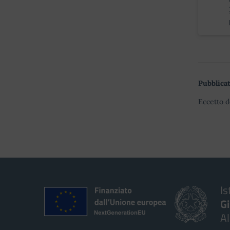
Pubblicat
Eccetto d
Is
G
A