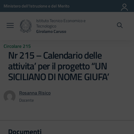
Vai ai contenuti
Vai al menu di navigazione
Vai al footer
Ministero dell'Istruzione e del Merito
Istituto Tecnico Economico e
Tecnologico
Girolamo Caruso
Circolare 215
Nr 215 – Calendario delle
attivita’ per il progetto “UN
SICILIANO DI NOME GIUFA’
Rosanna Risico
Docente
Documenti