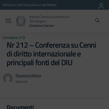
Vai ai contenuti
Vai al menu di navigazione
Vai al footer
Ministero dell'Istruzione e del Merito
Istituto Tecnico Economico e
Tecnologico
Girolamo Caruso
Circolare 212
Nr 212 – Conferenza su Cenni
di diritto internazionale e
principali fonti del DIU
Rosanna Risico
Docente
Documenti