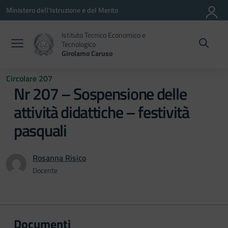
Vai ai contenuti
Vai al menu di navigazione
Vai al footer
Ministero dell'Istruzione e del Merito
Istituto Tecnico Economico e
Tecnologico
Girolamo Caruso
Circolare 207
Nr 207 – Sospensione delle
attività didattiche – festività
pasquali
Rosanna Risico
Docente
Documenti