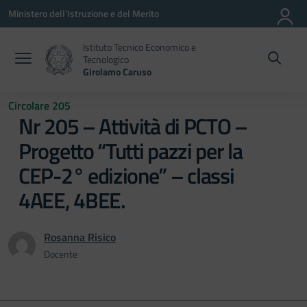
Vai ai contenuti
Vai al menu di navigazione
Vai al footer
Ministero dell'Istruzione e del Merito
Istituto Tecnico Economico e
Tecnologico
Girolamo Caruso
Circolare 205
Nr 205 – Attività di PCTO –
Progetto “Tutti pazzi per la
CEP-2° edizione” – classi
4AEE, 4BEE.
Rosanna Risico
Docente