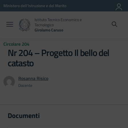
Vai ai contenuti
Vai al menu di navigazione
Vai al footer
Ministero dell'Istruzione e del Merito
Istituto Tecnico Economico e
Tecnologico
Girolamo Caruso
Circolare 204
Nr 204 – Progetto Il bello del
catasto
Rosanna Risico
Docente
Documenti