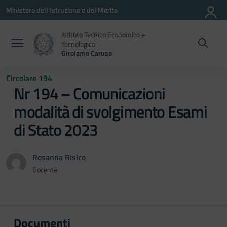
Vai ai contenuti
Vai al menu di navigazione
Vai al footer
Ministero dell'Istruzione e del Merito
Istituto Tecnico Economico e
Tecnologico
Girolamo Caruso
Circolare 194
Nr 194 – Comunicazioni
modalità di svolgimento Esami
di Stato 2023
Rosanna Risico
Docente
Documenti