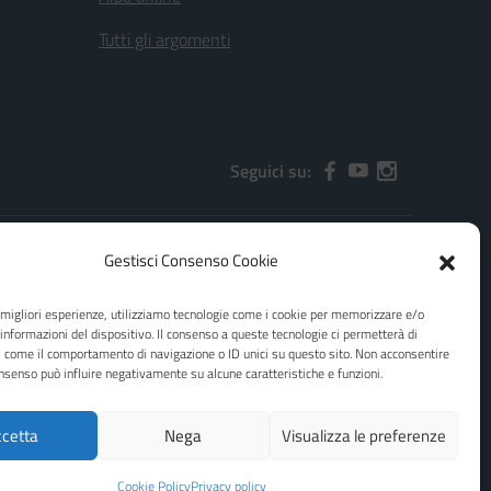
Tutti gli argomenti
Seguici su:
Gestisci Consenso Cookie
2000x@pec.istruzione.it
e migliori esperienze, utilizziamo tecnologie come i cookie per memorizzare e/o
 informazioni del dispositivo. Il consenso a queste tecnologie ci permetterà di
i come il comportamento di navigazione o ID unici su questo sito. Non acconsentire
consenso può influire negativamente su alcune caratteristiche e funzioni.
cetta
Nega
Visualizza le preferenze
Idea e progetto di Designers Italia
Cookie Policy
Privacy policy