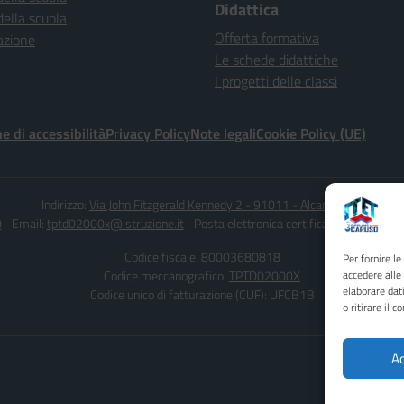
Didattica
della scuola
Offerta formativa
azione
Le schede didattiche
I progetti delle classi
e di accessibilità
Privacy Policy
Note legali
Cookie Policy (UE)
Indirizzo:
Via John Fitzgerald Kennedy 2 - 91011 - Alcamo (TP)
0
Email:
tptd02000x@istruzione.it
Posta elettronica certificata (PEC):
tptd0
Codice fiscale: 80003680818
Per fornire l
Codice meccanografico:
TPTD02000X
accedere alle
elaborare dat
Codice unico di fatturazione (CUF): UFCB1B
o ritirare il 
Ac