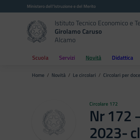
Vai ai contenuti
Vai al menu di navigazione
Vai al footer
Ministero dell'Istruzione e del Merito
Istituto Tecnico Economico e T
Girolamo Caruso
Alcamo
Scuola
Servizi
Novità
Didattica
Home
Novità
Le circolari
Circolari per doc
Circolare 172
Nr 172 –
2023- cl