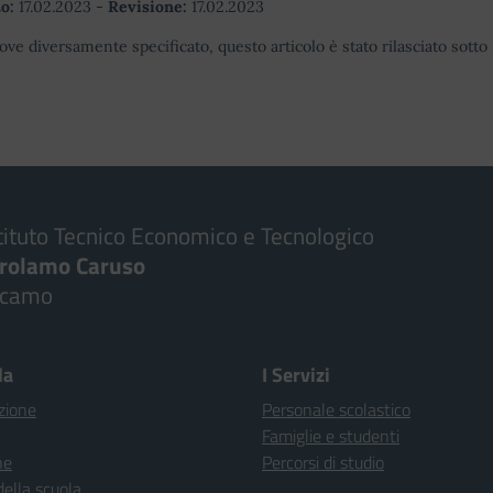
o:
17.02.2023
-
Revisione:
17.02.2023
ove diversamente specificato, questo articolo è stato rilasciato sott
tituto Tecnico Economico e Tecnologico
irolamo Caruso
lcamo
la
I Servizi
zione
Personale scolastico
Famiglie e studenti
ne
Percorsi di studio
della scuola