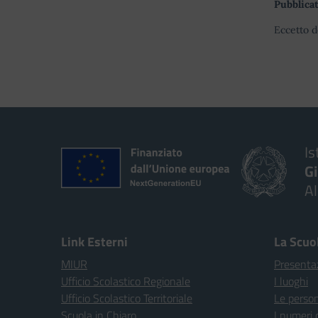
Pubblicat
Eccetto d
Is
G
A
Link Esterni
La Scuo
MIUR
Presenta
Ufficio Scolastico Regionale
I luoghi
Ufficio Scolastico Territoriale
Le perso
Scuola in Chiaro
I numeri 