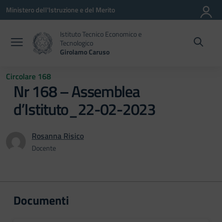
Vai ai contenuti
Vai al menu di navigazione
Vai al footer
Ministero dell'Istruzione e del Merito
Istituto Tecnico Economico e
Tecnologico
Girolamo Caruso
Circolare 168
Nr 168 – Assemblea
d’Istituto_22-02-2023
Rosanna Risico
Docente
Documenti