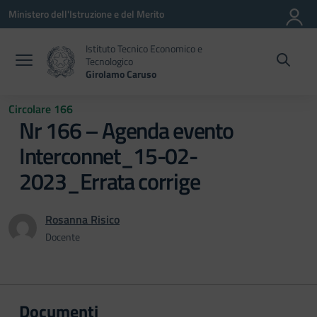
Vai ai contenuti
Vai al menu di navigazione
Vai al footer
Ministero dell'Istruzione e del Merito
Istituto Tecnico Economico e
Tecnologico
Girolamo Caruso
Circolare 166
Nr 166 – Agenda evento
Interconnet_15-02-
2023_Errata corrige
Rosanna Risico
Docente
Documenti