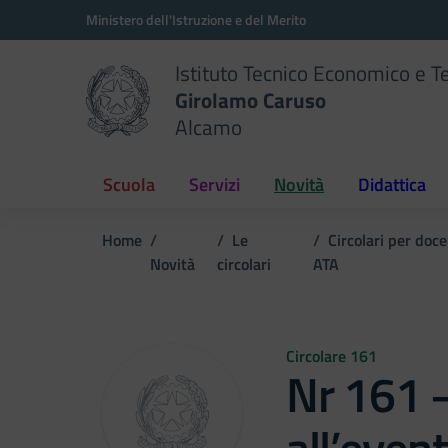
Vai ai contenuti
Vai al menu di navigazione
Vai al footer
Ministero dell'Istruzione e del Merito
Istituto Tecnico Economico e T
Girolamo Caruso
Alcamo
Scuola
Servizi
Novità
Didattica
Home
Le
Circolari per doc
Novità
circolari
ATA
Circolare 161
Nr 161 