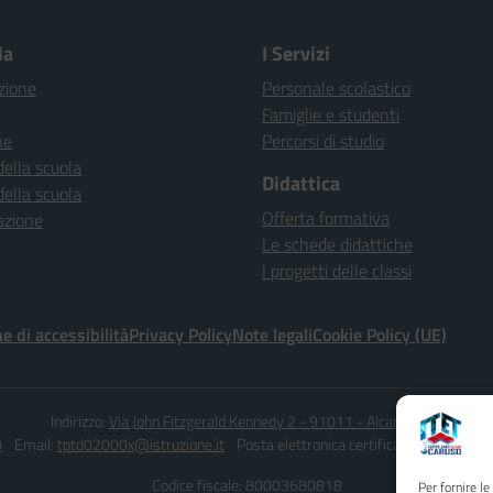
la
I Servizi
zione
Personale scolastico
Famiglie e studenti
ne
Percorsi di studio
della scuola
Didattica
della scuola
Offerta formativa
azione
Le schede didattiche
I progetti delle classi
e di accessibilità
Privacy Policy
Note legali
Cookie Policy (UE)
Indirizzo:
Via John Fitzgerald Kennedy 2 - 91011 - Alcamo (TP)
0
Email:
tptd02000x@istruzione.it
Posta elettronica certificata (PEC):
tptd0
Codice fiscale: 80003680818
Per fornire l