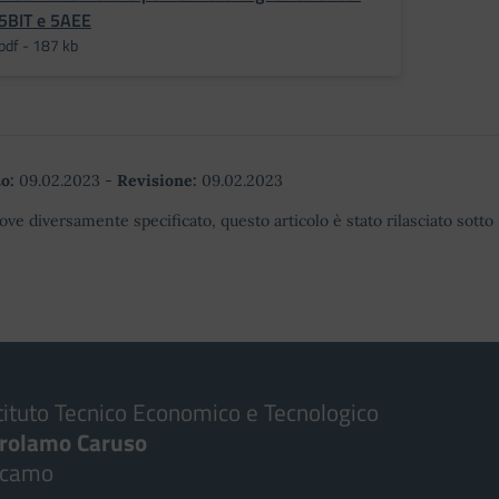
5BIT e 5AEE
pdf - 187 kb
o:
09.02.2023
-
Revisione:
09.02.2023
ove diversamente specificato, questo articolo è stato rilasciato sott
tituto Tecnico Economico e Tecnologico
irolamo Caruso
lcamo