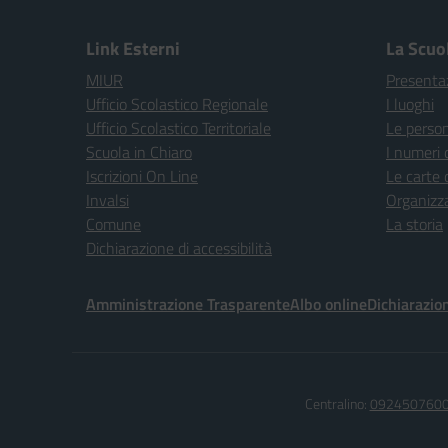
Link Esterni
La Scuo
MIUR
Presenta
Ufficio Scolastico Regionale
I luoghi
Ufficio Scolastico Territoriale
Le perso
Scuola in Chiaro
I numeri 
Iscrizioni On Line
Le carte 
Invalsi
Organizz
Comune
La storia
Dichiarazione di accessibilità
Amministrazione Trasparente
Albo online
Dichiarazion
Centralino:
092450760