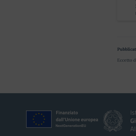
Pubblicat
Eccetto d
Is
G
A