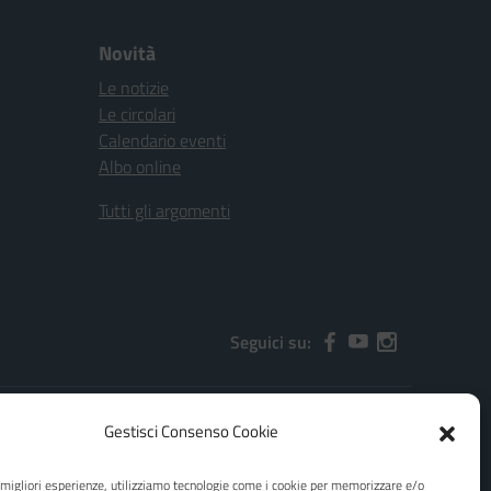
Novità
Le notizie
Le circolari
Calendario eventi
Albo online
Tutti gli argomenti
Seguici su:
Gestisci Consenso Cookie
2000x@pec.istruzione.it
e migliori esperienze, utilizziamo tecnologie come i cookie per memorizzare e/o