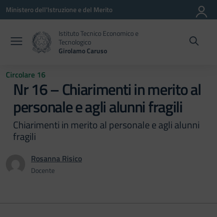
Vai ai contenuti
Vai al menu di navigazione
Vai al footer
Ministero dell'Istruzione e del Merito
Istituto Tecnico Economico e
Tecnologico
Girolamo Caruso
Circolare 16
Nr 16 – Chiarimenti in merito al
personale e agli alunni fragili
Chiarimenti in merito al personale e agli alunni
fragili
Rosanna Risico
Docente