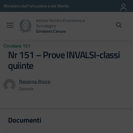
Vai ai contenuti
Vai al menu di navigazione
Vai al footer
Ministero dell'Istruzione e del Merito
Istituto Tecnico Economico e
Tecnologico
Girolamo Caruso
Circolare 151
Nr 151 – Prove INVALSI-classi
quiinte
Rosanna Risico
Docente
Documenti