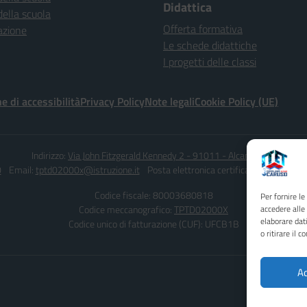
Didattica
della scuola
Offerta formativa
azione
Le schede didattiche
I progetti delle classi
e di accessibilità
Privacy Policy
Note legali
Cookie Policy (UE)
Indirizzo:
Via John Fitzgerald Kennedy 2 - 91011 - Alcamo (TP)
0
Email:
tptd02000x@istruzione.it
Posta elettronica certificata (PEC):
tptd0
Codice fiscale: 80003680818
Per fornire l
Codice meccanografico:
TPTD02000X
accedere alle
elaborare dat
Codice unico di fatturazione (CUF): UFCB1B
o ritirare il 
Ac