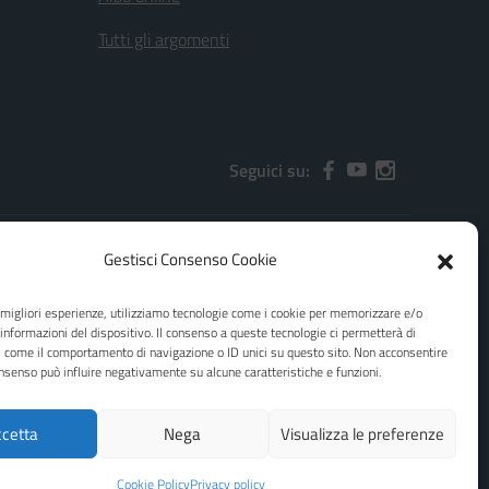
Tutti gli argomenti
Seguici su:
Gestisci Consenso Cookie
2000x@pec.istruzione.it
e migliori esperienze, utilizziamo tecnologie come i cookie per memorizzare e/o
 informazioni del dispositivo. Il consenso a queste tecnologie ci permetterà di
i come il comportamento di navigazione o ID unici su questo sito. Non acconsentire
consenso può influire negativamente su alcune caratteristiche e funzioni.
cetta
Nega
Visualizza le preferenze
Idea e progetto di Designers Italia
Cookie Policy
Privacy policy