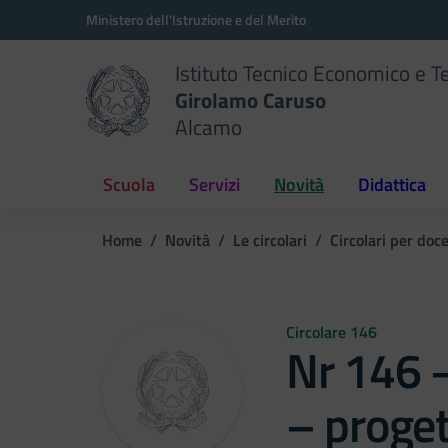
Vai ai contenuti
Vai al menu di navigazione
Vai al footer
Ministero dell'Istruzione e del Merito
Istituto Tecnico Economico e T
Girolamo Caruso
Alcamo
Scuola
Servizi
Novità
Didattica
Home
Novità
Le circolari
Circolari per doc
Circolare 146
Nr 146 –
– proget