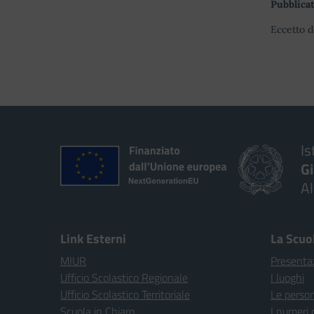
Pubblicat
Eccetto d
Is
G
A
Link Esterni
La Scuo
MIUR
Presenta
Ufficio Scolastico Regionale
I luoghi
Ufficio Scolastico Territoriale
Le perso
Scuola in Chiaro
I numeri 