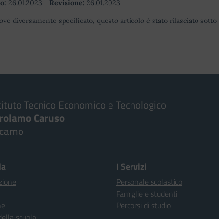
o:
26.01.2023
-
Revisione:
26.01.2023
ove diversamente specificato, questo articolo è stato rilasciato sott
tituto Tecnico Economico e Tecnologico
irolamo Caruso
lcamo
la
I Servizi
zione
Personale scolastico
Famiglie e studenti
ne
Percorsi di studio
della scuola