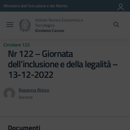
Vai ai contenuti
Vai al menu di navigazione
Vai al footer
Ministero dell'Istruzione e del Merito
Istituto Tecnico Economico e
Tecnologico
Girolamo Caruso
Circolare 122
Nr 122 – Giornata
dell’inclusione e della legalità –
13-12-2022
Rosanna Risico
Docente
Documenti