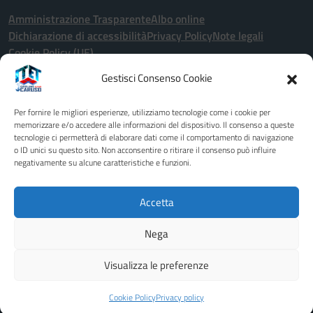
Amministrazione Trasparente
Albo online
Dichiarazione di accessibilità
Privacy Policy
Note legali
Cookie Policy (UE)
Gestisci Consenso Cookie
Seguici su:
Per fornire le migliori esperienze, utilizziamo tecnologie come i cookie per
Indirizzo:
Via John Fitzgerald Kennedy 2 - 91011 - Alcamo (TP)
memorizzare e/o accedere alle informazioni del dispositivo. Il consenso a queste
tecnologie ci permetterà di elaborare dati come il comportamento di navigazione
Centralino:
0924507600
Email:
tptd02000x@istruzione.it
o ID unici su questo sito. Non acconsentire o ritirare il consenso può influire
Posta elettronica certificata (PEC):
tptd02000x@pec.istruzione.it
negativamente su alcune caratteristiche e funzioni.
Codice fiscale: 80003680818
Codice meccanografico:
TPTD02000X
Accetta
Codice unico di fatturazione (CUF): UFCB1B
Nega
Idea e progetto di Designers Italia
Visualizza le preferenze
Cookie Policy
Privacy policy