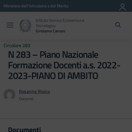
Vai ai contenuti
Vai al menu di navigazione
Vai al footer
Ministero dell'Istruzione e del Merito
Istituto Tecnico Economico e
Tecnologico
Girolamo Caruso
Circolare 283
N 283 – Piano Nazionale
Formazione Docenti a.s. 2022-
2023-PIANO DI AMBITO
Rosanna Risico
Docente
Documenti