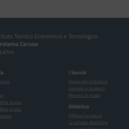
tituto Tecnico Economico e Tecnologico
irolamo Caruso
lcamo
la
I Servizi
zione
Personale scolastico
Famiglie e studenti
ne
Percorsi di studio
della scuola
Didattica
della scuola
Offerta formativa
azione
Le schede didattiche