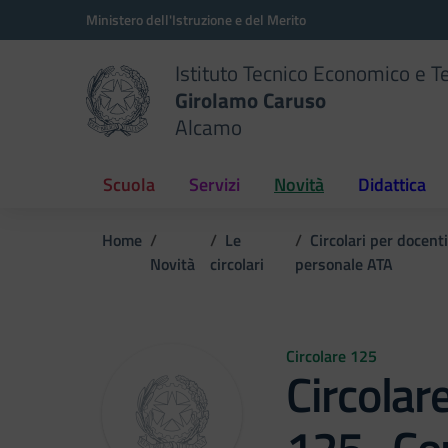
Vai ai contenuti
Vai al menu di navigazione
Vai al footer
Ministero dell'Istruzione e del Merito
Istituto Tecnico Economico e T
Girolamo Caruso
Alcamo
Scuola
Servizi
Novità
Didattica
Home
Le
Circolari per docenti
Novità
circolari
personale ATA
Circolare 125
Circolar