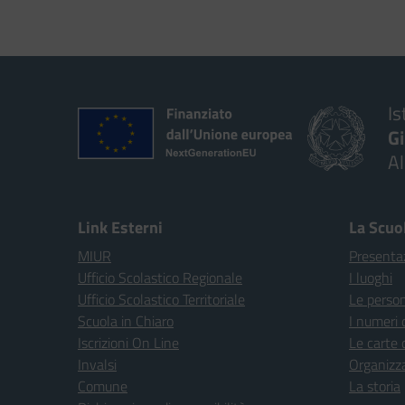
Is
G
A
Link Esterni
La Scuo
MIUR
Presenta
Ufficio Scolastico Regionale
I luoghi
Ufficio Scolastico Territoriale
Le perso
Scuola in Chiaro
I numeri 
Iscrizioni On Line
Le carte 
Invalsi
Organizz
Comune
La storia