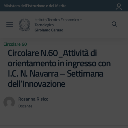
Vai ai contenuti
Vai al menu di navigazione
Vai al footer
Ministero dell'Istruzione e del Merito
Istituto Tecnico Economico e
Tecnologico
Girolamo Caruso
Circolare 60
Circolare N.60_Attività di
orientamento in ingresso con
I.C. N. Navarra – Settimana
dell’Innovazione
Rosanna Risico
Docente