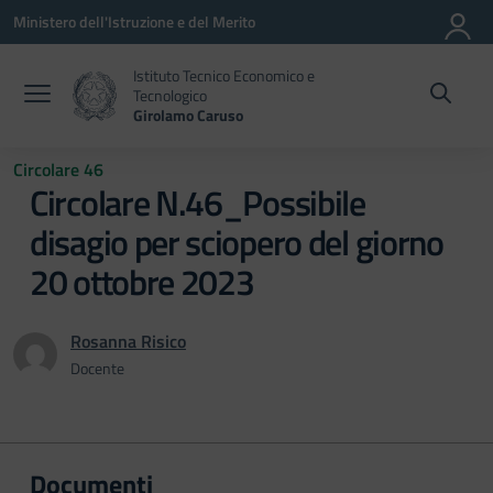
Vai ai contenuti
Vai al menu di navigazione
Vai al footer
Ministero dell'Istruzione e del Merito
Istituto Tecnico Economico e
Tecnologico
Girolamo Caruso
Circolare 46
Circolare N.46_Possibile
disagio per sciopero del giorno
20 ottobre 2023
Rosanna Risico
Docente
Documenti