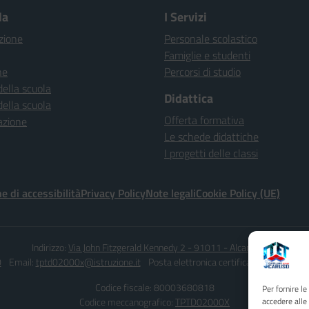
la
I Servizi
zione
Personale scolastico
Famiglie e studenti
ne
Percorsi di studio
della scuola
Didattica
della scuola
Offerta formativa
azione
Le schede didattiche
I progetti delle classi
e di accessibilità
Privacy Policy
Note legali
Cookie Policy (UE)
Indirizzo:
Via John Fitzgerald Kennedy 2 - 91011 - Alcamo (TP)
0
Email:
tptd02000x@istruzione.it
Posta elettronica certificata (PEC):
tptd0
Codice fiscale: 80003680818
Per fornire l
Codice meccanografico:
TPTD02000X
accedere alle