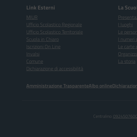
Link Esterni
La Scuo
MIUR
Presenta
Ufficio Scolastico Regionale
I luoghi
Ufficio Scolastico Territoriale
Le perso
Scuola in Chiaro
I numeri 
Iscrizioni On Line
Le carte 
Invalsi
Organizz
Comune
La storia
Dichiarazione di accessibilità
Amministrazione Trasparente
Albo online
Dichiarazion
Centralino:
092450760