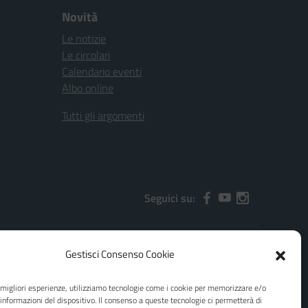
Novità
Le notizie
Le circolari
Calendario eventi
Albo online
Tutti gli argomenti
Seguici su:
Gestisci Consenso Cookie
2000x@pec.istruzione.it
e migliori esperienze, utilizziamo tecnologie come i cookie per memorizzare e/o
 informazioni del dispositivo. Il consenso a queste tecnologie ci permetterà di