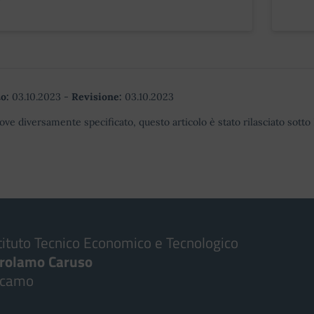
o:
03.10.2023
-
Revisione:
03.10.2023
ove diversamente specificato, questo articolo è stato rilasciato sott
tituto Tecnico Economico e Tecnologico
irolamo Caruso
lcamo