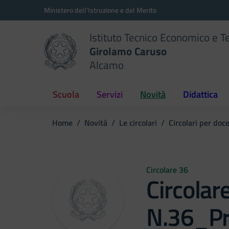
Vai ai contenuti
Vai al menu di navigazione
Vai al footer
Ministero dell'Istruzione e del Merito
Istituto Tecnico Economico e T
Girolamo Caruso
Alcamo
Scuola
Servizi
Novità
Didattica
Home
Novità
Le circolari
Circolari per doc
Circolare 36
Circolar
N.36_Pr