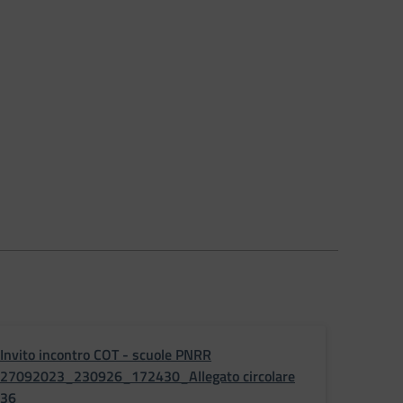
Invito incontro COT - scuole PNRR
27092023_230926_172430_Allegato circolare
36