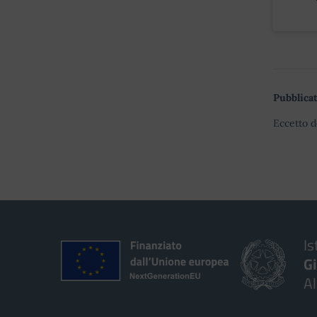
Pubblicat
Eccetto d
Is
G
A