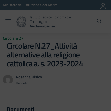
Vai ai contenuti
Vai al menu di navigazione
Vai al footer
Ministero dell'Istruzione e del Merito
Istituto Tecnico Economico e
Tecnologico
Girolamo Caruso
Circolare 27
Circolare N.27_Attività
alternative alla religione
cattolica a. s. 2023-2024
Rosanna Risico
Docente
Documenti