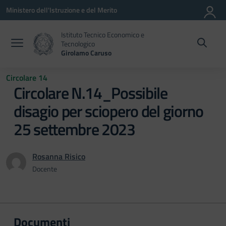
Vai ai contenuti
Vai al menu di navigazione
Vai al footer
Ministero dell'Istruzione e del Merito
Istituto Tecnico Economico e
Tecnologico
Girolamo Caruso
Circolare 14
Circolare N.14_Possibile
disagio per sciopero del giorno
25 settembre 2023
Rosanna Risico
Docente
Documenti