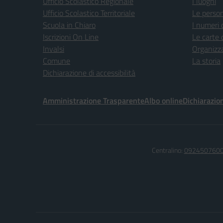
Ufficio Scolastico Regionale
I luoghi
Ufficio Scolastico Territoriale
Le perso
Scuola in Chiaro
I numeri 
Iscrizioni On Line
Le carte 
Invalsi
Organizz
Comune
La storia
Dichiarazione di accessibilità
Amministrazione Trasparente
Albo online
Dichiarazion
Centralino:
092450760