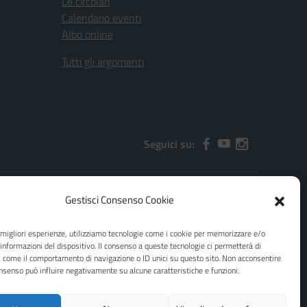
Le circolari
Calendario eventi
Albo online
Tutti gli argomenti
Seguici su:
Gestisci Consenso Cookie
2000x@pec.istruzione.it
e migliori esperienze, utilizziamo tecnologie come i cookie per memorizzare e/o
 informazioni del dispositivo. Il consenso a queste tecnologie ci permetterà di
i come il comportamento di navigazione o ID unici su questo sito. Non acconsentire
consenso può influire negativamente su alcune caratteristiche e funzioni.