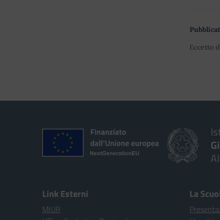
Pubblicat
Eccetto d
Is
G
A
Link Esterni
La Scuo
MIUR
Presenta