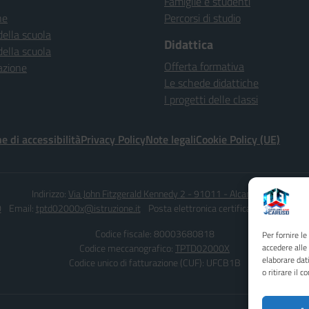
Famiglie e studenti
ne
Percorsi di studio
della scuola
Didattica
della scuola
Offerta formativa
azione
Le schede didattiche
I progetti delle classi
e di accessibilità
Privacy Policy
Note legali
Cookie Policy (UE)
Indirizzo:
Via John Fitzgerald Kennedy 2 - 91011 - Alcamo (TP)
0
Email:
tptd02000x@istruzione.it
Posta elettronica certificata (PEC):
tptd0
Codice fiscale: 80003680818
Per fornire l
Codice meccanografico:
TPTD02000X
accedere alle
elaborare dat
Codice unico di fatturazione (CUF): UFCB1B
o ritirare il 