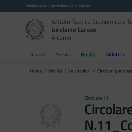
Vai ai contenuti
Vai al menu di navigazione
Vai al footer
Ministero dell'Istruzione e del Merito
Istituto Tecnico Economico e T
Girolamo Caruso
Alcamo
Scuola
Servizi
Novità
Didattica
Home
Novità
Le circolari
Circolari per doc
Circolare 11
Circolar
N.11_Co