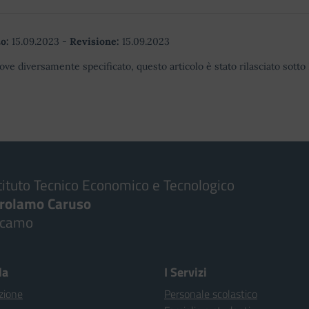
o:
15.09.2023
-
Revisione:
15.09.2023
ove diversamente specificato, questo articolo è stato rilasciato sott
tituto Tecnico Economico e Tecnologico
irolamo Caruso
lcamo
la
I Servizi
zione
Personale scolastico