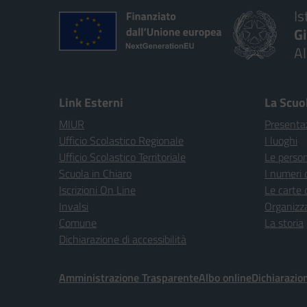
Is
G
A
Link Esterni
La Scuo
MIUR
Presenta
Ufficio Scolastico Regionale
I luoghi
Ufficio Scolastico Territoriale
Le perso
Scuola in Chiaro
I numeri 
Iscrizioni On Line
Le carte 
Invalsi
Organizz
Comune
La storia
Dichiarazione di accessibilità
Amministrazione Trasparente
Albo online
Dichiarazion