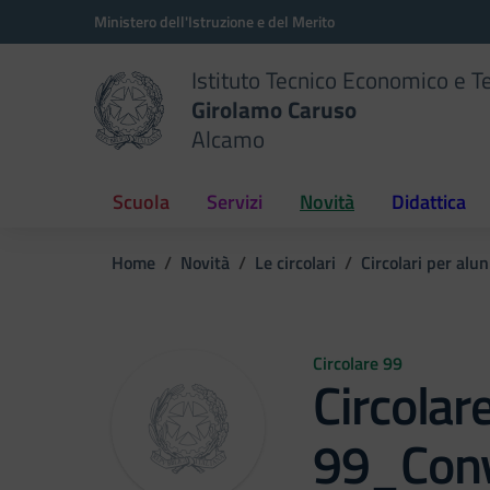
Vai ai contenuti
Vai al menu di navigazione
Vai al footer
Ministero dell'Istruzione e del Merito
Istituto Tecnico Economico e T
Girolamo Caruso
Alcamo
Scuola
Servizi
Novità
Didattica
Home
Novità
Le circolari
Circolari per alun
Circolare 99
Circolar
99_Conv