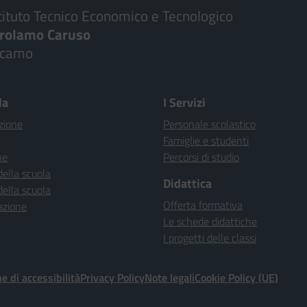
tituto Tecnico Economico e Tecnologico
irolamo Caruso
lcamo
la
I Servizi
zione
Personale scolastico
Famiglie e studenti
ne
Percorsi di studio
della scuola
Didattica
della scuola
Offerta formativa
azione
Le schede didattiche
I progetti delle classi
e di accessibilità
Privacy Policy
Note legali
Cookie Policy (UE)