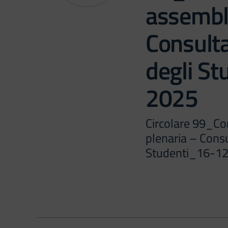
assembl
Consulta
degli S
2025
Circolare 99_C
plenaria – Consu
Studenti_16-1