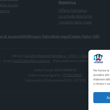
Didattica
della scuola
Offerta formativa
azione
Le schede didattiche
I progetti delle classi
e di accessibilità
Privacy Policy
Note legali
Cookie Policy (UE)
Indirizzo:
Via John Fitzgerald Kennedy 2 - 91011 - Alcamo (TP)
0
Email:
tptd02000x@istruzione.it
Posta elettronica certificata (PEC):
tptd0
Codice fiscale: 80003680818
Per fornire l
Codice meccanografico:
TPTD02000X
accedere alle
elaborare dat
Codice unico di fatturazione (CUF): UFCB1B
o ritirare il 
Ac