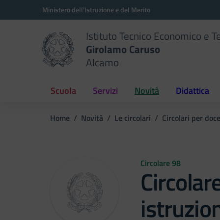
Vai ai contenuti
Vai al menu di navigazione
Vai al footer
Ministero dell'Istruzione e del Merito
Istituto Tecnico Economico e T
Girolamo Caruso
Alcamo
Scuola
Servizi
Novità
Didattica
Home
Novità
Le circolari
Circolari per doc
Circolare 98
Circolar
istruzio