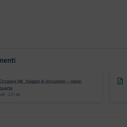
menti
Circolare 98_Viaggio di istruzione – classi
quarte
pdf - 231 kb