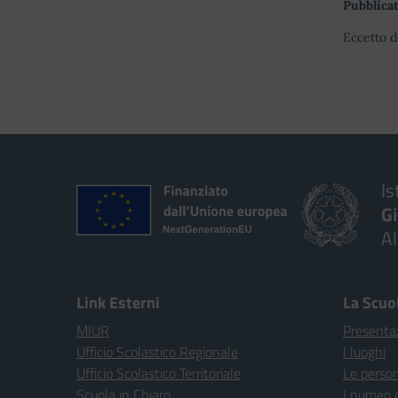
Pubblicat
Eccetto d
Is
G
A
Link Esterni
La Scuo
MIUR
Presenta
Ufficio Scolastico Regionale
I luoghi
Ufficio Scolastico Territoriale
Le perso
Scuola in Chiaro
I numeri 