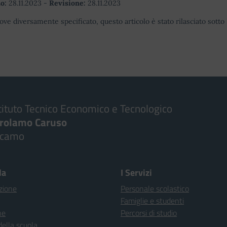
o:
28.11.2023
-
Revisione:
28.11.2023
ove diversamente specificato, questo articolo è stato rilasciato sott
tituto Tecnico Economico e Tecnologico
irolamo Caruso
lcamo
la
I Servizi
zione
Personale scolastico
Famiglie e studenti
ne
Percorsi di studio
della scuola