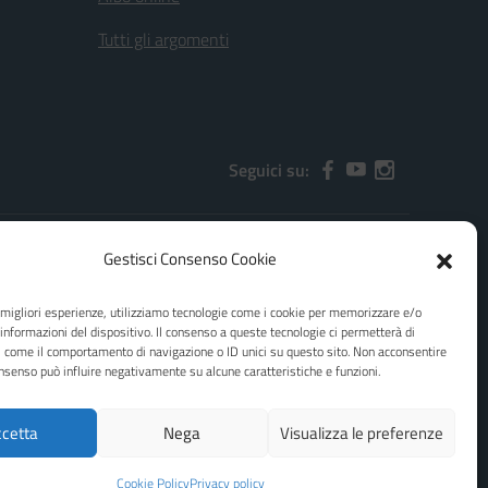
Tutti gli argomenti
Seguici su:
Gestisci Consenso Cookie
2000x@pec.istruzione.it
e migliori esperienze, utilizziamo tecnologie come i cookie per memorizzare e/o
 informazioni del dispositivo. Il consenso a queste tecnologie ci permetterà di
i come il comportamento di navigazione o ID unici su questo sito. Non acconsentire
consenso può influire negativamente su alcune caratteristiche e funzioni.
cetta
Nega
Visualizza le preferenze
Idea e progetto di Designers Italia
Cookie Policy
Privacy policy