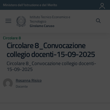
Vai ai contenuti
Vai al menu di navigazione
Vai al footer
Ministero dell'Istruzione e del Merito
Istituto Tecnico Economico e
Tecnologico
Girolamo Caruso
Circolare 8
Circolare 8_Convocazione
collegio docenti-15-09-2025
Circolare 8_Convocazione collegio docenti-
15-09-2025
Rosanna Risico
Docente