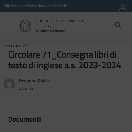
Vai ai contenuti
Vai al menu di navigazione
Vai al footer
Ministero dell'Istruzione e del Merito
Istituto Tecnico Economico e
Tecnologico
Girolamo Caruso
Circolare 71
Circolare 71_Consegna libri di
testo di inglese a.s. 2023-2024
Rosanna Risico
Docente
Documenti