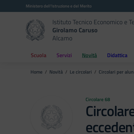
Vai ai contenuti
Vai al menu di navigazione
Vai al footer
Ministero dell'Istruzione e del Merito
Istituto Tecnico Economico e T
Girolamo Caruso
Alcamo
Scuola
Servizi
Novità
Didattica
Home
Novità
Le circolari
Circolari per alun
Circolare 68
Circola
eccedent