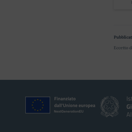
Pubblicat
Eccetto d
Is
G
A