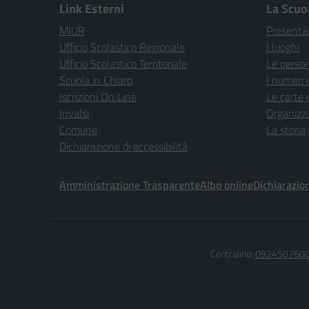
Link Esterni
La Scuo
MIUR
Presenta
Ufficio Scolastico Regionale
I luoghi
Ufficio Scolastico Territoriale
Le perso
Scuola in Chiaro
I numeri 
Iscrizioni On Line
Le carte 
Invalsi
Organizz
Comune
La storia
Dichiarazione di accessibilità
Amministrazione Trasparente
Albo online
Dichiarazion
Centralino:
092450760