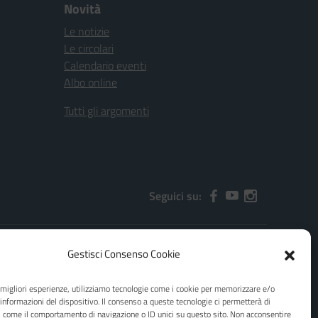
Novità
Le notizie
Le circolari
Calendario eventi
Albo online
Tutti gli argomenti
Seguici su:
Gestisci Consenso Cookie
2000x@pec.istruzione.it
e migliori esperienze, utilizziamo tecnologie come i cookie per memorizzare e/o
 informazioni del dispositivo. Il consenso a queste tecnologie ci permetterà di
i come il comportamento di navigazione o ID unici su questo sito. Non acconsentire