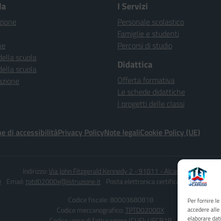
la
I Servizi
zione
Personale scolastico
Famiglie e studenti
ne
Percorsi di studio
della scuola
Didattica
della scuola
Offerta formativa
azione
Le schede didattiche
I progetti delle classi
e di accessibilità
Privacy Policy
Note legali
Cookie Policy (UE)
Indirizzo:
Via John Fitzgerald Kennedy 2 - 91011 - Alcamo (TP)
0
Email:
tptd02000x@istruzione.it
Posta elettronica certificata (PEC):
tptd0
Codice fiscale: 80003680818
Per fornire l
Codice meccanografico:
TPTD02000X
accedere alle
elaborare dat
Codice unico di fatturazione (CUF): UFCB1B