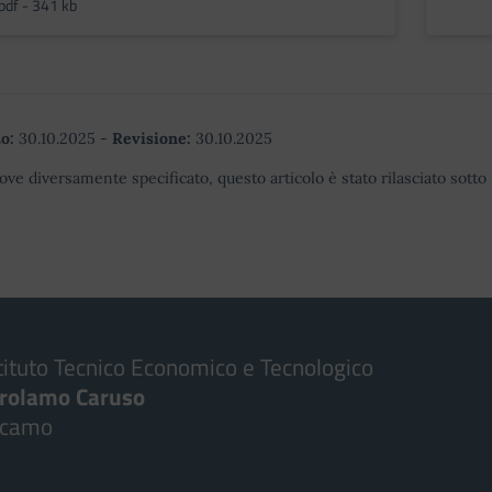
pdf - 341 kb
o:
30.10.2025
-
Revisione:
30.10.2025
ove diversamente specificato, questo articolo è stato rilasciato sott
tituto Tecnico Economico e Tecnologico
irolamo Caruso
lcamo