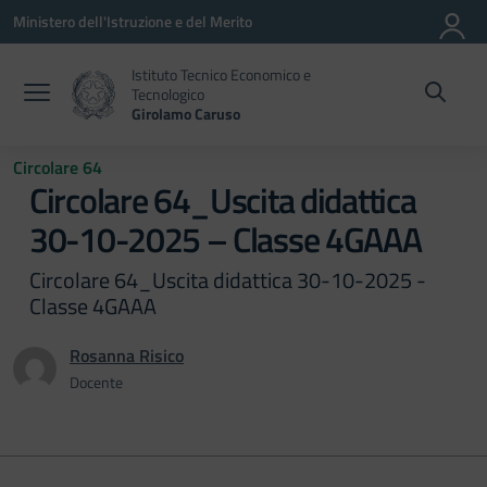
Vai ai contenuti
Vai al menu di navigazione
Vai al footer
Ministero dell'Istruzione e del Merito
Istituto Tecnico Economico e
Tecnologico
Girolamo Caruso
Circolare 64
Circolare 64_Uscita didattica
30-10-2025 – Classe 4GAAA
Circolare 64_Uscita didattica 30-10-2025 -
Classe 4GAAA
Rosanna Risico
Docente