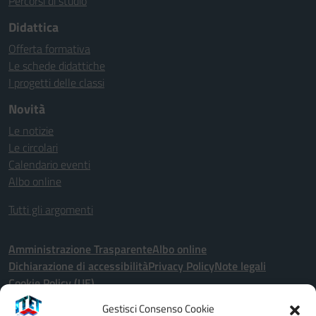
Percorsi di studio
Didattica
Offerta formativa
Le schede didattiche
I progetti delle classi
Novità
Le notizie
Le circolari
Calendario eventi
Albo online
Tutti gli argomenti
Amministrazione Trasparente
Albo online
Dichiarazione di accessibilità
Privacy Policy
Note legali
Cookie Policy (UE)
Gestisci Consenso Cookie
Seguici su: