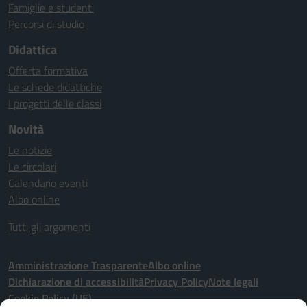
Famiglie e studenti
Percorsi di studio
Didattica
Offerta formativa
Le schede didattiche
I progetti delle classi
Novità
Le notizie
Le circolari
Calendario eventi
Albo online
Tutti gli argomenti
Amministrazione Trasparente
Albo online
Dichiarazione di accessibilità
Privacy Policy
Note legali
Cookie Policy (UE)