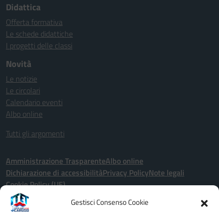
Didattica
Offerta formativa
Le schede didattiche
I progetti delle classi
Novità
Le notizie
Le circolari
Calendario eventi
Albo online
Tutti gli argomenti
Amministrazione Trasparente
Albo online
Dichiarazione di accessibilità
Privacy Policy
Note legali
Cookie Policy (UE)
Gestisci Consenso Cookie
Seguici su: