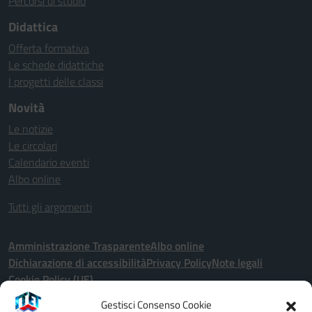
Percorsi di studio
Didattica
Offerta formativa
Le schede didattiche
I progetti delle classi
Novità
Le notizie
Le circolari
Calendario eventi
Albo online
Tutti gli argomenti
Amministrazione Trasparente
Albo online
Dichiarazione di accessibilità
Privacy Policy
Note legali
Cookie Policy (UE)
Gestisci Consenso Cookie
Seguici su: