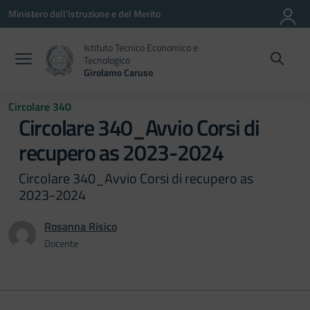
Vai ai contenuti
Vai al menu di navigazione
Vai al footer
Ministero dell'Istruzione e del Merito
Istituto Tecnico Economico e
Tecnologico
Girolamo Caruso
Circolare 340
Circolare 340_Avvio Corsi di
recupero as 2023-2024
Circolare 340_Avvio Corsi di recupero as
2023-2024
Rosanna Risico
Docente