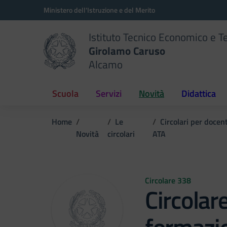
Vai ai contenuti
Vai al menu di navigazione
Vai al footer
Ministero dell'Istruzione e del Merito
Istituto Tecnico Economico e T
Girolamo Caruso
Alcamo
Scuola
Servizi
Novità
Didattica
Home
Le
Circolari per docen
Novità
circolari
ATA
Circolare 338
Circolar