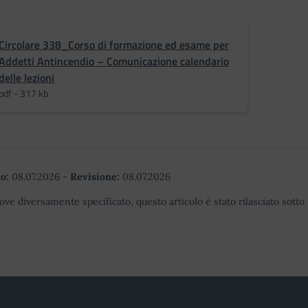
Circolare 338_Corso di formazione ed esame per
Addetti Antincendio – Comunicazione calendario
delle lezioni
pdf - 317 kb
o:
08.07.2026
-
Revisione:
08.07.2026
ove diversamente specificato, questo articolo è stato rilasciato sott