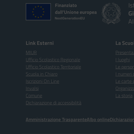
Is
G
A
Link Esterni
La Scuo
MIUR
Presenta
Ufficio Scolastico Regionale
I luoghi
Ufficio Scolastico Territoriale
Le perso
Scuola in Chiaro
I numeri 
Iscrizioni On Line
Le carte 
Invalsi
Organizz
Comune
La storia
Dichiarazione di accessibilità
Amministrazione Trasparente
Albo online
Dichiarazion