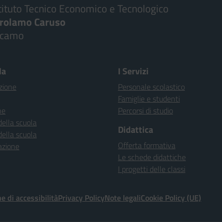
tituto Tecnico Economico e Tecnologico
irolamo Caruso
lcamo
la
I Servizi
zione
Personale scolastico
Famiglie e studenti
ne
Percorsi di studio
della scuola
Didattica
della scuola
Offerta formativa
azione
Le schede didattiche
I progetti delle classi
e di accessibilità
Privacy Policy
Note legali
Cookie Policy (UE)