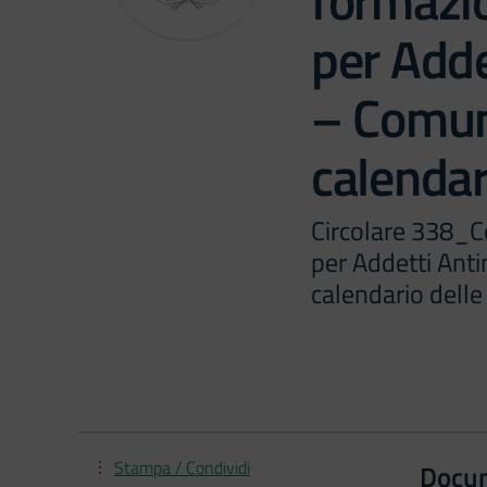
formazi
per Adde
– Comun
calendar
Circolare 338_C
per Addetti Ant
calendario delle 
Stampa / Condividi
Docu