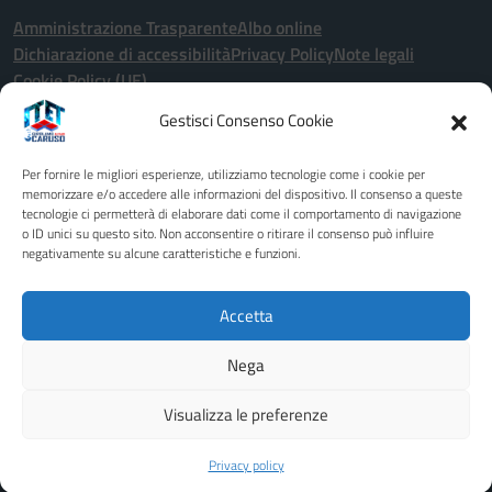
Amministrazione Trasparente
Albo online
Dichiarazione di accessibilità
Privacy Policy
Note legali
Cookie Policy (UE)
Gestisci Consenso Cookie
Seguici su:
Per fornire le migliori esperienze, utilizziamo tecnologie come i cookie per
Indirizzo:
Via John Fitzgerald Kennedy 2 - 91011 - Alcamo (TP)
memorizzare e/o accedere alle informazioni del dispositivo. Il consenso a queste
tecnologie ci permetterà di elaborare dati come il comportamento di navigazione
Centralino:
0924507600
Email:
tptd02000x@istruzione.it
o ID unici su questo sito. Non acconsentire o ritirare il consenso può influire
Posta elettronica certificata (PEC):
tptd02000x@pec.istruzione.it
negativamente su alcune caratteristiche e funzioni.
Codice fiscale: 80003680818
Codice meccanografico:
TPTD02000X
Accetta
Codice unico di fatturazione (CUF): UFCB1B
Nega
Idea e progetto di Designers Italia
Visualizza le preferenze
Privacy policy