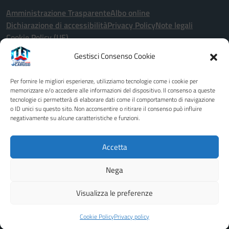
Amministrazione Trasparente
Albo online
Dichiarazione di accessibilità
Privacy Policy
Note legali
Cookie Policy (UE)
Gestisci Consenso Cookie
Seguici su:
Per fornire le migliori esperienze, utilizziamo tecnologie come i cookie per
Indirizzo:
Via John Fitzgerald Kennedy 2 - 91011 - Alcamo (TP)
memorizzare e/o accedere alle informazioni del dispositivo. Il consenso a queste
tecnologie ci permetterà di elaborare dati come il comportamento di navigazione
Centralino:
0924507600
Email:
tptd02000x@istruzione.it
o ID unici su questo sito. Non acconsentire o ritirare il consenso può influire
Posta elettronica certificata (PEC):
tptd02000x@pec.istruzione.it
negativamente su alcune caratteristiche e funzioni.
Codice fiscale: 80003680818
Codice meccanografico:
TPTD02000X
Accetta
Codice unico di fatturazione (CUF): UFCB1B
Nega
Idea e progetto di Designers Italia
Visualizza le preferenze
Cookie Policy
Privacy policy