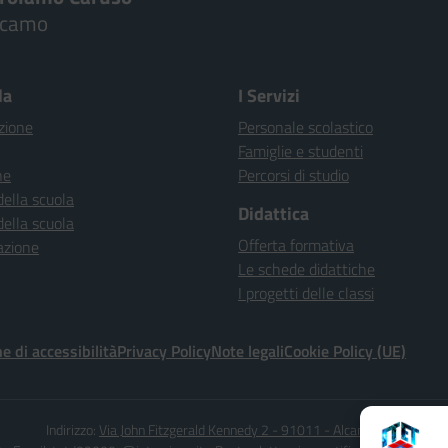
lcamo
la
I Servizi
zione
Personale scolastico
Famiglie e studenti
ne
Percorsi di studio
della scuola
Didattica
della scuola
Offerta formativa
azione
Le schede didattiche
I progetti delle classi
e di accessibilità
Privacy Policy
Note legali
Cookie Policy (UE)
Indirizzo:
Via John Fitzgerald Kennedy 2 - 91011 - Alcamo (TP)