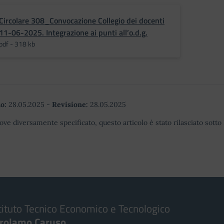
Circolare 308_Convocazione Collegio dei docenti
11-06-2025. Integrazione ai punti all’o.d.g.
pdf - 318 kb
o:
28.05.2025
-
Revisione:
28.05.2025
ove diversamente specificato, questo articolo è stato rilasciato sott
tituto Tecnico Economico e Tecnologico
irolamo Caruso