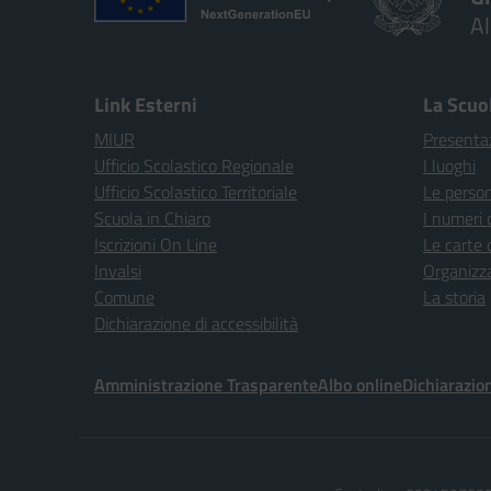
A
Link Esterni
La Scuo
MIUR
Presenta
Ufficio Scolastico Regionale
I luoghi
Ufficio Scolastico Territoriale
Le perso
Scuola in Chiaro
I numeri 
Iscrizioni On Line
Le carte 
Invalsi
Organizz
Comune
La storia
Dichiarazione di accessibilità
Amministrazione Trasparente
Albo online
Dichiarazion