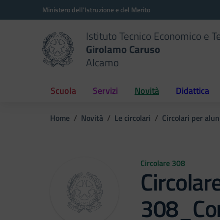
Vai ai contenuti
Vai al menu di navigazione
Vai al footer
Ministero dell'Istruzione e del Merito
Istituto Tecnico Economico e T
Girolamo Caruso
Alcamo
Scuola
Servizi
Novità
Didattica
Home
Novità
Le circolari
Circolari per alun
Circolare 308
Circolar
308_Con