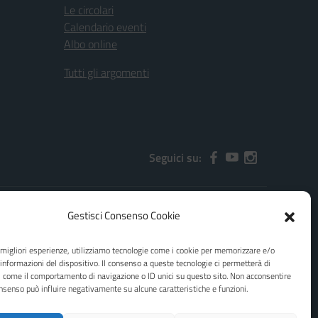
Le circolari
Calendario eventi
Albo online
Tutti gli argomenti
Seguici su:
Gestisci Consenso Cookie
2000x@pec.istruzione.it
e migliori esperienze, utilizziamo tecnologie come i cookie per memorizzare e/o
 informazioni del dispositivo. Il consenso a queste tecnologie ci permetterà di
i come il comportamento di navigazione o ID unici su questo sito. Non acconsentire
consenso può influire negativamente su alcune caratteristiche e funzioni.