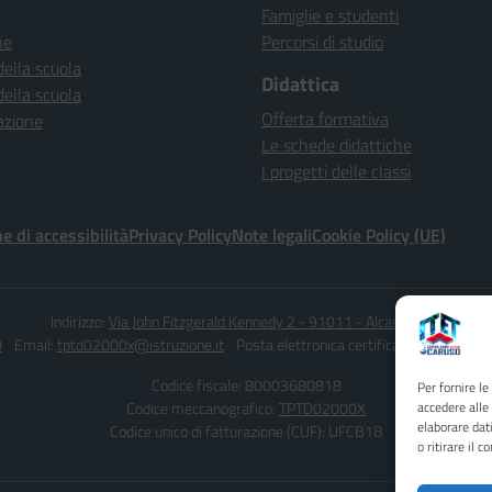
Famiglie e studenti
ne
Percorsi di studio
della scuola
Didattica
della scuola
Offerta formativa
azione
Le schede didattiche
I progetti delle classi
e di accessibilità
Privacy Policy
Note legali
Cookie Policy (UE)
Indirizzo:
Via John Fitzgerald Kennedy 2 - 91011 - Alcamo (TP)
0
Email:
tptd02000x@istruzione.it
Posta elettronica certificata (PEC):
tptd0
Codice fiscale: 80003680818
Per fornire l
Codice meccanografico:
TPTD02000X
accedere alle
elaborare dat
Codice unico di fatturazione (CUF): UFCB1B
o ritirare il 