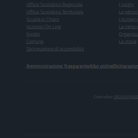
Ufficio Scolastico Regionale
I luoghi
Ufficio Scolastico Territoriale
Le perso
Scuola in Chiaro
I numeri 
Iscrizioni On Line
Le carte 
Invalsi
Organizz
Comune
La storia
Dichiarazione di accessibilità
Amministrazione Trasparente
Albo online
Dichiarazion
Centralino:
092450760