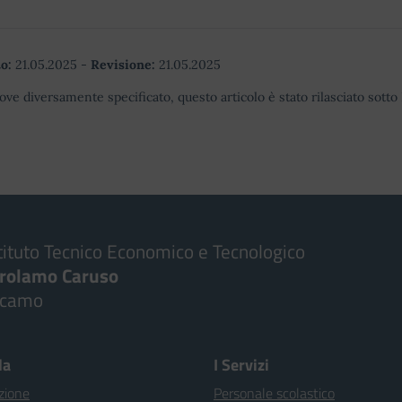
o:
21.05.2025
-
Revisione:
21.05.2025
ove diversamente specificato, questo articolo è stato rilasciato sott
tituto Tecnico Economico e Tecnologico
irolamo Caruso
lcamo
la
I Servizi
zione
Personale scolastico