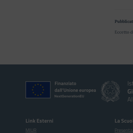
Pubblicat
Eccetto d
Is
G
A
Link Esterni
La Scuo
MIUR
Presenta