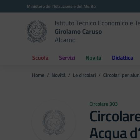
Vai ai contenuti
Vai al menu di navigazione
Vai al footer
Ministero dell'Istruzione e del Merito
Istituto Tecnico Economico e T
Girolamo Caruso
Alcamo
Scuola
Servizi
Novità
Didattica
Home
Novità
Le circolari
Circolari per alun
Circolare 303
Circola
Acqua d