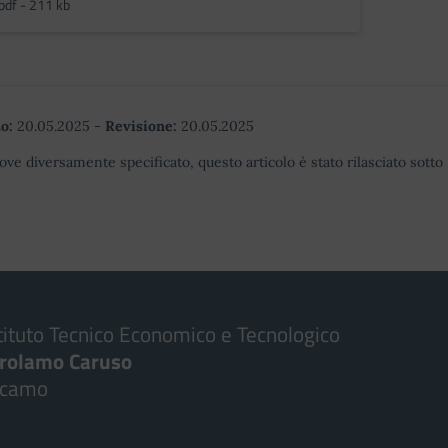
pdf - 211 kb
o:
20.05.2025
-
Revisione:
20.05.2025
ove diversamente specificato, questo articolo è stato rilasciato sott
tituto Tecnico Economico e Tecnologico
irolamo Caruso
lcamo