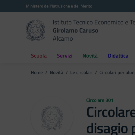
Vai ai contenuti
Vai al menu di navigazione
Vai al footer
Ministero dell'Istruzione e del Merito
Istituto Tecnico Economico e T
Girolamo Caruso
Alcamo
Scuola
Servizi
Novità
Didattica
Home
Novità
Le circolari
Circolari per alun
Circolare 301
Circolar
disagio 