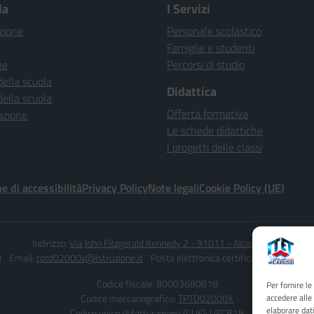
la
I Servizi
zione
Personale scolastico
Famiglie e studenti
ne
Percorsi di studio
della scuola
Didattica
della scuola
Offerta formativa
azione
Le schede didattiche
I progetti delle classi
e di accessibilità
Privacy Policy
Note legali
Cookie Policy (UE)
Indirizzo:
Via John Fitzgerald Kennedy 2 - 91011 - Alcamo (TP)
0
Email:
tptd02000x@istruzione.it
Posta elettronica certificata (PEC):
tptd0
Codice fiscale: 80003680818
Per fornire l
Codice meccanografico:
TPTD02000X
accedere alle
elaborare dat
Codice unico di fatturazione (CUF): UFCB1B