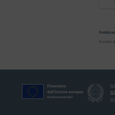
Pubblicat
Eccetto d
Is
G
A