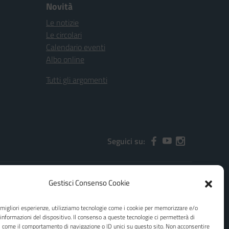
Novità
Le notizie
Le circolari
Calendario eventi
Albo online
Tutti gli argomenti
Seguici su:
Gestisci Consenso Cookie
2000x@pec.istruzione.it
e migliori esperienze, utilizziamo tecnologie come i cookie per memorizzare e/o
 informazioni del dispositivo. Il consenso a queste tecnologie ci permetterà di
i come il comportamento di navigazione o ID unici su questo sito. Non acconsentire