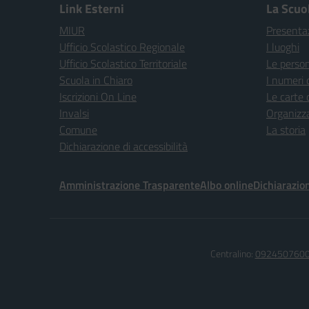
Link Esterni
La Scuo
MIUR
Presenta
Ufficio Scolastico Regionale
I luoghi
Ufficio Scolastico Territoriale
Le perso
Scuola in Chiaro
I numeri 
Iscrizioni On Line
Le carte 
Invalsi
Organizz
Comune
La storia
Dichiarazione di accessibilità
Amministrazione Trasparente
Albo online
Dichiarazion
Centralino:
092450760