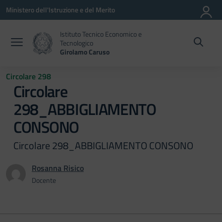
Vai ai contenuti
Vai al menu di navigazione
Vai al footer
Ministero dell'Istruzione e del Merito
Istituto Tecnico Economico e
Tecnologico
Girolamo Caruso
Circolare 298
Circolare
298_ABBIGLIAMENTO
CONSONO
Circolare 298_ABBIGLIAMENTO CONSONO
Rosanna Risico
Docente