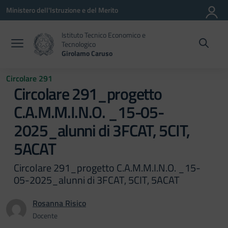
Vai ai contenuti
Vai al menu di navigazione
Vai al footer
Ministero dell'Istruzione e del Merito
Istituto Tecnico Economico e
Tecnologico
Girolamo Caruso
Circolare 291
Circolare 291_progetto
C.A.M.M.I.N.O. _15-05-
2025_alunni di 3FCAT, 5CIT,
5ACAT
Circolare 291_progetto C.A.M.M.I.N.O. _15-
05-2025_alunni di 3FCAT, 5CIT, 5ACAT
Rosanna Risico
Docente