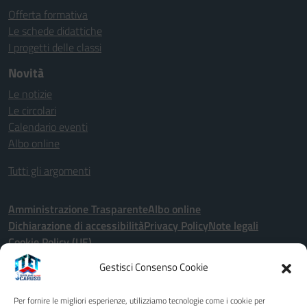
Offerta formativa
Le schede didattiche
I progetti delle classi
Novità
Le notizie
Le circolari
Calendario eventi
Albo online
Tutti gli argomenti
Amministrazione Trasparente
Albo online
Dichiarazione di accessibilità
Privacy Policy
Note legali
Cookie Policy (UE)
Gestisci Consenso Cookie
Seguici su:
Per fornire le migliori esperienze, utilizziamo tecnologie come i cookie per