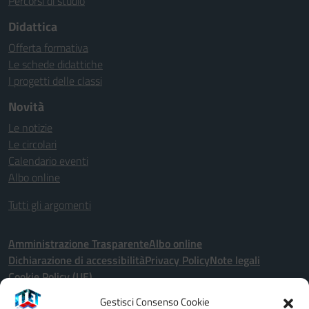
Percorsi di studio
Didattica
Offerta formativa
Le schede didattiche
I progetti delle classi
Novità
Le notizie
Le circolari
Calendario eventi
Albo online
Tutti gli argomenti
Amministrazione Trasparente
Albo online
Dichiarazione di accessibilità
Privacy Policy
Note legali
Cookie Policy (UE)
Gestisci Consenso Cookie
Seguici su: