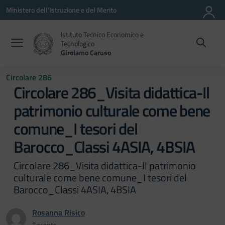
Vai ai contenuti
Vai al menu di navigazione
Vai al footer
Ministero dell'Istruzione e del Merito
Istituto Tecnico Economico e
Tecnologico
Girolamo Caruso
Circolare 286
Circolare 286_Visita didattica-Il
patrimonio culturale come bene
comune_I tesori del
Barocco_Classi 4ASIA, 4BSIA
Circolare 286_Visita didattica-Il patrimonio
culturale come bene comune_I tesori del
Barocco_Classi 4ASIA, 4BSIA
Rosanna Risico
Docente