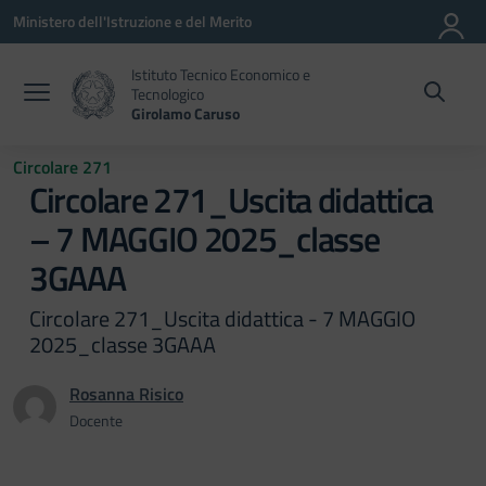
Vai ai contenuti
Vai al menu di navigazione
Vai al footer
Ministero dell'Istruzione e del Merito
Istituto Tecnico Economico e
Tecnologico
Girolamo Caruso
Circolare 271
Circolare 271_Uscita didattica
– 7 MAGGIO 2025_classe
3GAAA
Circolare 271_Uscita didattica - 7 MAGGIO
2025_classe 3GAAA
Rosanna Risico
Docente