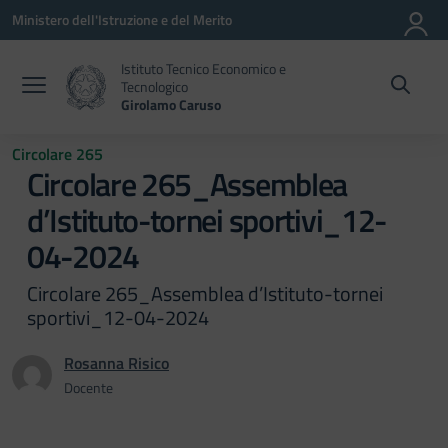
Vai ai contenuti
Vai al menu di navigazione
Vai al footer
Ministero dell'Istruzione e del Merito
Istituto Tecnico Economico e
Tecnologico
Girolamo Caruso
Circolare 265
Circolare 265_Assemblea
d’Istituto-tornei sportivi_12-
04-2024
Circolare 265_Assemblea d’Istituto-tornei
sportivi_12-04-2024
Rosanna Risico
Docente