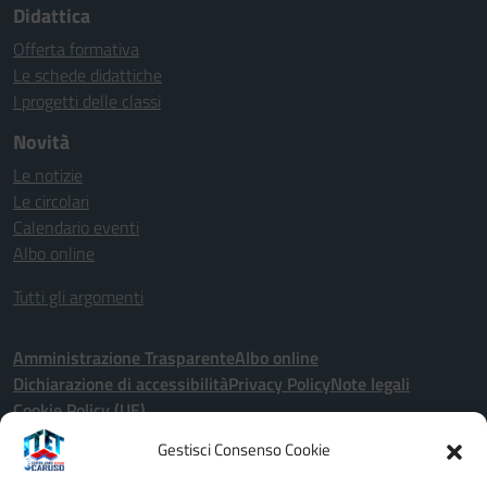
Didattica
Offerta formativa
Le schede didattiche
I progetti delle classi
Novità
Le notizie
Le circolari
Calendario eventi
Albo online
Tutti gli argomenti
Amministrazione Trasparente
Albo online
Dichiarazione di accessibilità
Privacy Policy
Note legali
Cookie Policy (UE)
Gestisci Consenso Cookie
Seguici su: