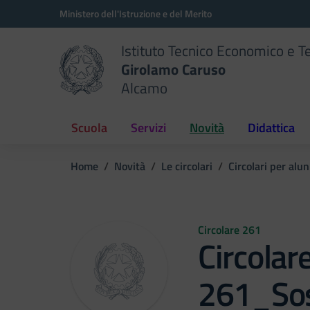
Vai ai contenuti
Vai al menu di navigazione
Vai al footer
Ministero dell'Istruzione e del Merito
Istituto Tecnico Economico e T
Girolamo Caruso
Alcamo
Scuola
Servizi
Novità
Didattica
Home
Novità
Le circolari
Circolari per alun
Circolare 261
Circolar
261_So