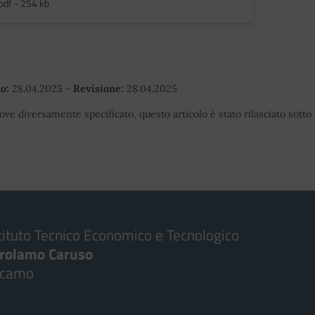
pdf - 254 kb
o:
28.04.2025
-
Revisione:
28.04.2025
ove diversamente specificato, questo articolo è stato rilasciato sott
tituto Tecnico Economico e Tecnologico
irolamo Caruso
lcamo