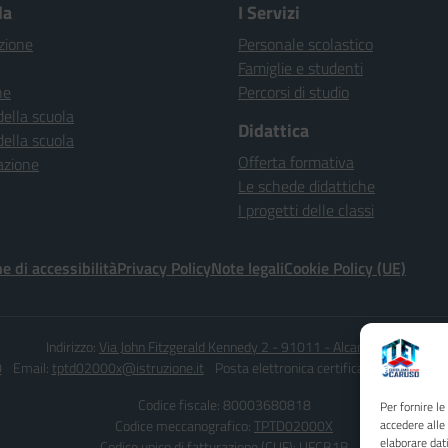
la
I Servizi
zione
Personale scolastico
Famiglie e studenti
ne
Percorsi di studio
della scuola
Didattica
della scuola
Offerta formativa
azione
Le schede didattiche
I progetti delle classi
e di accessibilità
Privacy Policy
Note legali
Cookie Policy (UE)
Indirizzo:
Via John Fitzgerald Kennedy 2 - 91011 - Alcamo (TP)
0
Email:
tptd02000x@istruzione.it
Posta elettronica certificata (PEC):
tptd0
Codice fiscale: 80003680818
Per fornire l
Codice meccanografico:
TPTD02000X
accedere alle
elaborare dat
Codice unico di fatturazione (CUF): UFCB1B