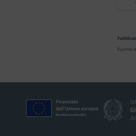
Pubblicat
Eccetto d
Is
G
A