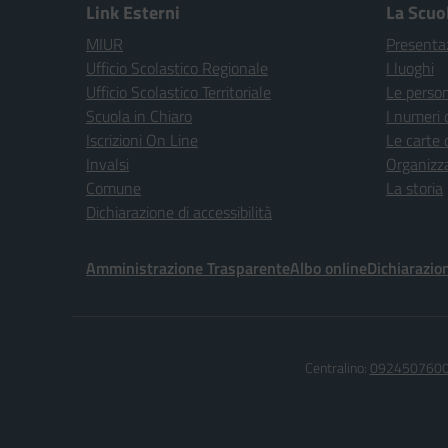
Link Esterni
La Scuo
MIUR
Presenta
Ufficio Scolastico Regionale
I luoghi
Ufficio Scolastico Territoriale
Le perso
Scuola in Chiaro
I numeri 
Iscrizioni On Line
Le carte 
Invalsi
Organizz
Comune
La storia
Dichiarazione di accessibilità
Amministrazione Trasparente
Albo online
Dichiarazion
Centralino:
092450760