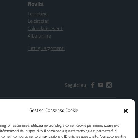
Novità
Le notizie
Le circolari
Calendario eventi
Albo online
Tutti gli argomenti
Seguici su:
Gestisci Consenso Cookie
2000x@pec.istruzione.it
e migliori esperienze, utilizziamo tecnologie come i cookie per memorizzare e/o
 informazioni del dispositivo. Il consenso a queste tecnologie ci permetterà di
i come il comportamento di navigazione o ID unici su questo sito. Non acconsentire